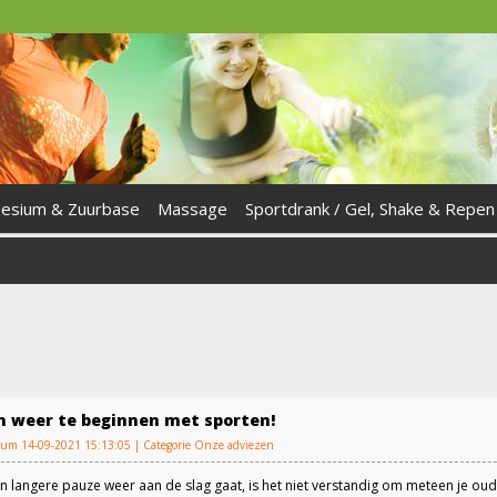
esium & Zuurbase
Massage
Sportdrank / Gel, Shake & Repen
m weer te beginnen met sporten!
atum 14-09-2021 15:13:05 | Categorie
Onze adviezen
en langere pauze weer aan de slag gaat, is het niet verstandig om meteen je ou