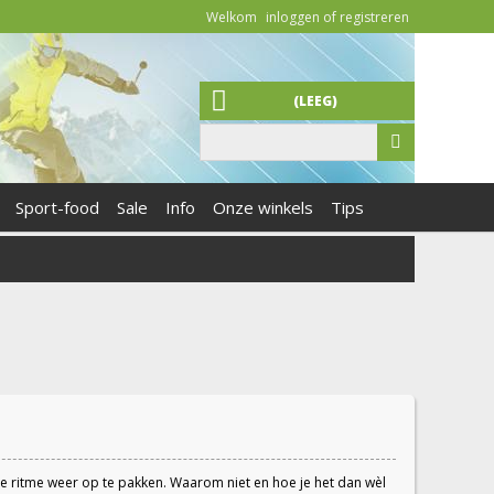
Welkom
inloggen of registreren
(LEEG)
Sport-food
Sale
Info
Onze winkels
Tips
de ritme weer op te pakken. Waarom niet en hoe je het dan wèl