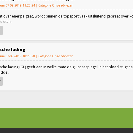
atum 07-09-2019 11:26:24 | Categorie
Onze adviezen
t over energie gaat, wordt binnen de topsport vaak uitsluitend gepraat over 
te eten.
r
sche lading
atum 07-09-2019 10:28:28 | Categorie
Onze adviezen
che lading (GL) geeft aan in welke mate de glucosespiegel in het bloed stijgt 
ddel.
r