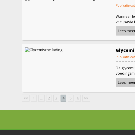
Publicatie d
Wanneer he
veel pasta 
Lees mee
Glycemi
Publicatie d
De glycemis
voedingsmi
Lees mee
<<
1
...
2
3
4
5
6
>>