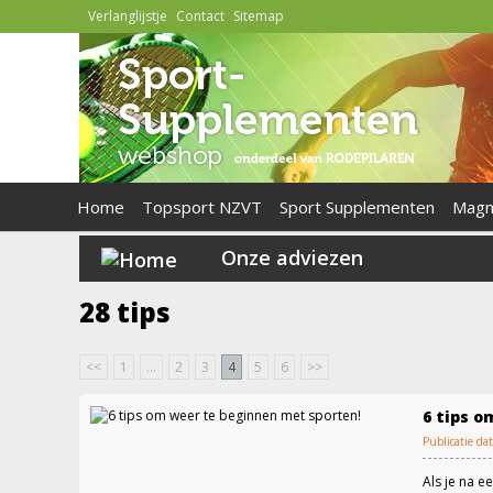
Verlanglijstje
Contact
Sitemap
Home
Topsport NZVT
Sport Supplementen
Magn
Onze adviezen
28 tips
<<
1
...
2
3
4
5
6
>>
6 tips o
Publicatie d
Als je na e