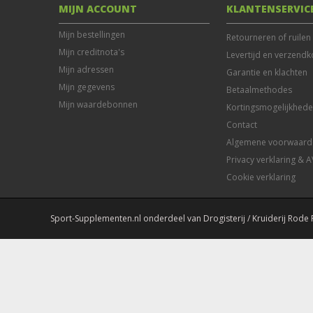
MIJN ACCOUNT
KLANTENSERVIC
Mijn bestellingen
Retourneren of ruilen
Mijn creditnota's
Levertijd en verzendk
Mijn adressen
Garantie en klachten
Mijn gegevens
Betaalmethodes
Mijn waardebonnen
Kortingsmogelijkhed
Contact
Algemene voorwaard
Privacy verklaring & 
Cookie verklaring
Sport-Supplementen.nl onderdeel van Drogisterij / Kruiderij Rode 