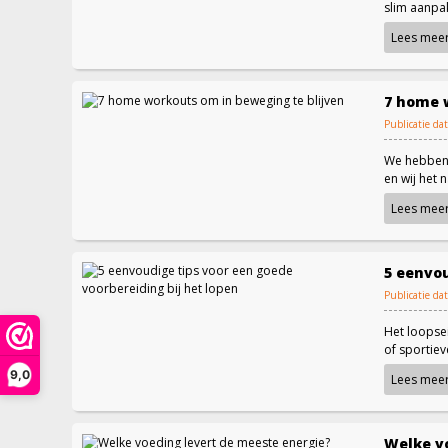
slim aanpakt
Lees mee
7 home 
Publicatie d
We hebben w
en wij het na
Lees mee
5 eenvou
Publicatie d
Het loopsei
of sportiev
9,0
Lees mee
Welke v