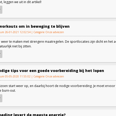
, leggen we uit in dit artikel!
r
workouts om in beweging te blijven
atum 26-01-2021 12:02:54 | Categorie
Onze adviezen
eer te maken met strengere maatregelen. De sportlocaties zijn dicht en het advi
tuurlijk niet bij zitten.
r
dige tips voor een goede voorbereiding bij het lopen
atum 05-05-2020 11:55:02 | Categorie
Onze adviezen
zoen start weer op, en daarbij hoort de nodige voorbereiding. Je moet ervoor 
e burn-out.
r
oeding levert de meeste energie?