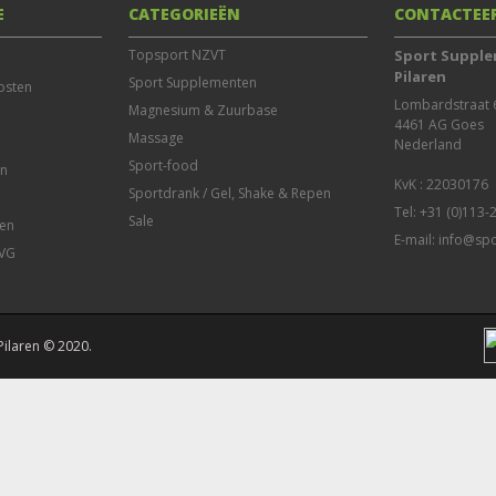
E
CATEGORIEËN
CONTACTEE
Topsport NZVT
Sport Supple
Pilaren
Sport Supplementen
osten
Lombardstraat 6
Magnesium & Zuurbase
4461 AG Goes

Massage
Nederland

Sport-food
en
Sportdrank / Gel, Shake & Repen
Tel: +31 (0)113
Sale
en
E-mail:
info@spo
AVG
Pilaren © 2020.