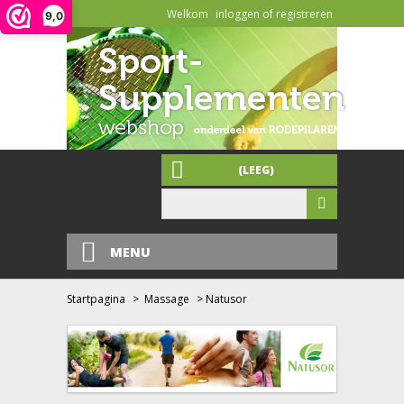
Welkom
inloggen of registreren
9,0
(LEEG)
MENU
Startpagina
>
Massage
>
Natusor