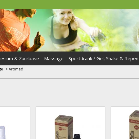
esium & Zuurbase
Massage
Sportdrank / Gel, Shake & Repen
ge
>
Aromed