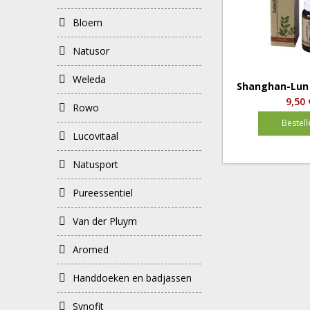
Bloem
Natusor
Weleda
Shanghan-Lun S
9,50 
Rowo
Bestell
Lucovitaal
Natusport
Pureessentiel
Van der Pluym
Aromed
Handdoeken en badjassen
Mattisson
Synofit