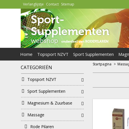
Verlanglijstje
Contact
Sitemap
Home
Topsport NZVT
Sport Supplementen
Magn
Startpagina
>
Massa
CATEGORIEËN
Topsport NZVT
Sport Supplementen
Magnesium & Zuurbase
Massage
Rode Pilaren