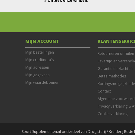
» Ontdek onze winkels
MIJN ACCOUNT
KLANTENSERVIC
Mijn bestellingen
Retourneren of ruilen
Mijn creditnota's
Levertijd en verzendk
Mijn adressen
Garantie en klachten
Mijn gegevens
Betaalmethodes
Mijn waardebonnen
Kortingsmogelijkhed
Contact
Algemene voorwaard
Privacy verklaring & 
Cookie verklaring
Sport-Supplementen.nl onderdeel van Drogisterij / Kruiderij Rode 