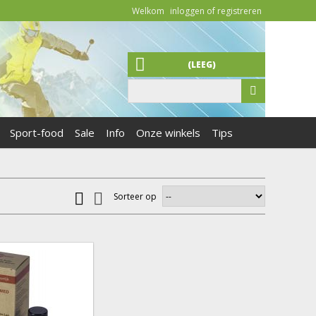
Welkom
inloggen of registreren
(LEEG)
Sport-food
Sale
Info
Onze winkels
Tips
Sorteer op