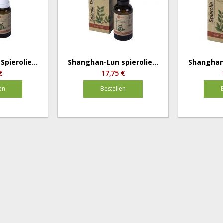
pierolie...
Shanghan-Lun spierolie...
Shanghan-
€
17,75 €
en
Bestellen