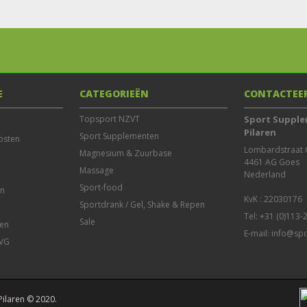
E
CATEGORIEËN
CONTACTEE
Topsport NZVT
Sport Supple
Pilaren
Sport Supplementen
osten
Lombardstraat 6
Magnesium & Zuurbase
4461 AG Goes

Massage
Nederland

Sport-food
en
Sportdrank / Gel, Shake & Repen
Tel: +31 (0)113
Sale
en
E-mail:
info@spo
AVG
Pilaren © 2020.