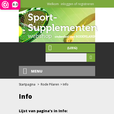
Welkom
inloggen of registreren
9,0
(LEEG)
MENU
Startpagina
>
Rode Pilaren
>
Info
Info
Lijst van pagina's in Info: