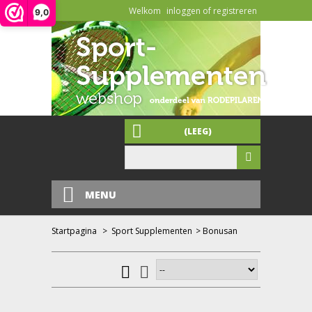
Welkom
inloggen of registreren
9,0
(LEEG)
MENU
Startpagina
>
Sport Supplementen
>
Bonusan