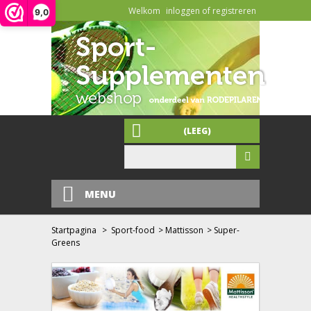
Welkom
inloggen of registreren
9,0
(LEEG)
MENU
Startpagina
>
Sport-food
>
Mattisson
>
Super-
Greens