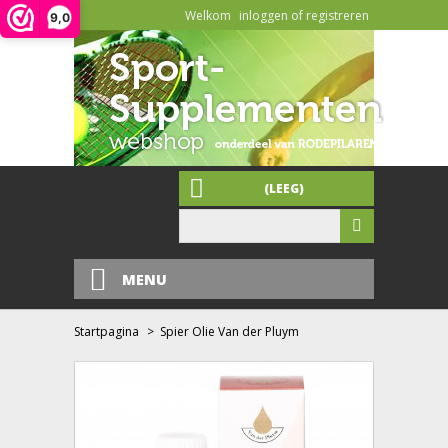
Welkom
inloggen of registreren
9,0
(LEEG)
MENU
Startpagina
>
Spier Olie Van der Pluym