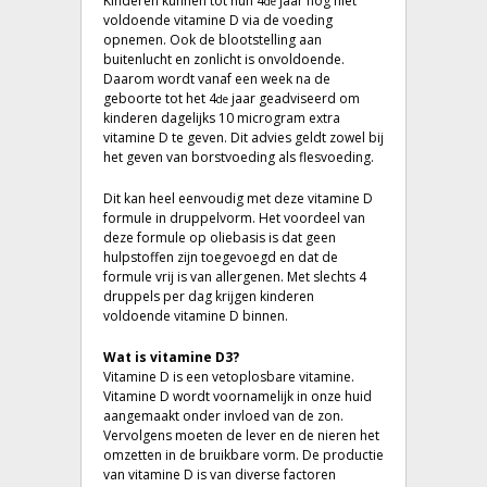
Kinderen kunnen tot hun 4
jaar nog niet
de
voldoende vitamine D via de voeding
opnemen. Ook de blootstelling aan
buitenlucht en zonlicht is onvoldoende.
Daarom wordt vanaf een week na de
geboorte tot het 4
jaar geadviseerd om
de
kinderen dagelijks 10 microgram extra
vitamine D te geven. Dit advies geldt zowel bij
het geven van borstvoeding als flesvoeding.
Dit kan heel eenvoudig met deze vitamine D
formule in druppelvorm. Het voordeel van
deze formule op oliebasis is dat geen
hulpstoffen zijn toegevoegd en dat de
formule vrij is van allergenen. Met slechts 4
druppels per dag krijgen kinderen
voldoende vitamine D binnen.
Wat is vitamine D3?
Vitamine D is een vetoplosbare vitamine.
Vitamine D wordt voornamelijk in onze huid
aangemaakt onder invloed van de zon.
Vervolgens moeten de lever en de nieren het
omzetten in de bruikbare vorm. De productie
van vitamine D is van diverse factoren