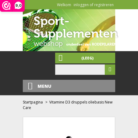
Welkom
inloggen of registreren
9,0
(LEEG)
MENU
Startpagina
>
Vitamine D3 druppels oliebasis New
Care