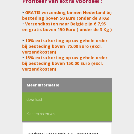
Profiteer van extra voordeel :
GRATIS verzending binnen Nederland bij
*
besteding boven 50 Euro (onder de 3 KG)
Verzendkosten naar België zijn € 7,95
*
en gratis boven 150 Euro ( onder de 3 Kg )
10% extra korting op uw gehele order
*
bij besteding boven 75.00 Euro (excl.
verzendkosten)
15% extra korting op uw gehele order
*
bij besteding boven 150.00 Euro (excl.
verzendkosten)
Meer informatie
download
Klanten recensies