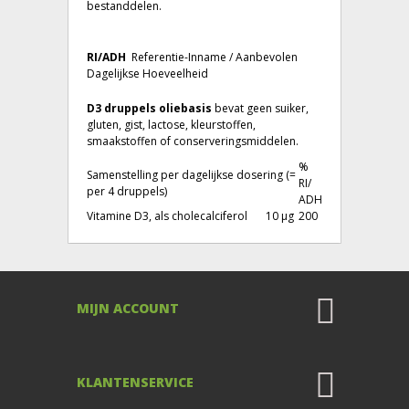
bestanddelen.
RI/ADH
Referentie-Inname / Aanbevolen
Dagelijkse Hoeveelheid
D3 druppels oliebasis
bevat geen suiker,
gluten, gist, lactose, kleurstoffen,
smaakstoffen of conserveringsmiddelen.
%
Samenstelling per dagelijkse dosering (=
RI/
per 4 druppels)
ADH
Vitamine D3, als cholecalciferol
10 µg
200
MIJN ACCOUNT
KLANTENSERVICE