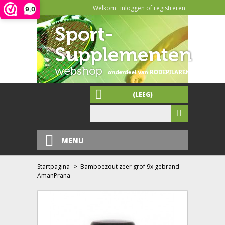
Welkom
inloggen of registreren
9,0
(LEEG)
MENU
Startpagina
>
Bamboezout zeer grof 9x gebrand
AmanPrana