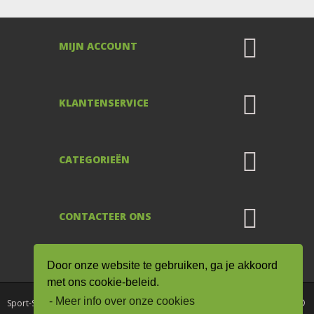
MIJN ACCOUNT
KLANTENSERVICE
CATEGORIEËN
CONTACTEER ONS
De waardering van www.sport-
supplementen.nl/ bij
WebwinkelKeur Reviews
is
Door onze website te gebruiken, ga je akkoord
9.0/10 gebaseerd op 8 reviews.
met ons cookie-beleid.
- Meer info over onze cookies
Sport-Supplementen.nl onderdeel van Drogisterij / Kruiderij Rode Pilaren ©