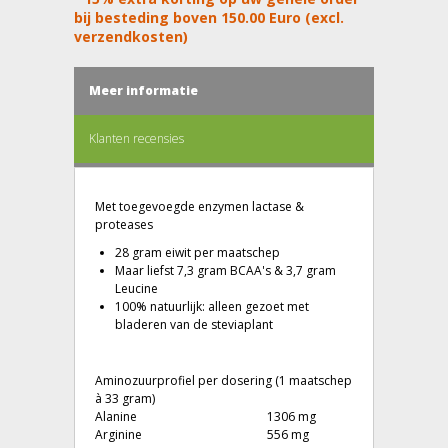
bij besteding boven 150.00 Euro (excl.
verzendkosten)
Meer informatie
Klanten recensies
Met toegevoegde enzymen lactase &
proteases
28 gram eiwit per maatschep
Maar liefst 7,3 gram BCAA's & 3,7 gram
Leucine
100% natuurlijk: alleen gezoet met
bladeren van de steviaplant
Aminozuurprofiel per dosering (1 maatschep
à 33 gram)
Alanine
1306 mg
Arginine
556 mg