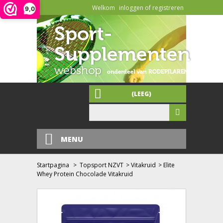
Welkom
inloggen of registreren
9,0
(LEEG)
MENU
Startpagina
>
Topsport NZVT
>
Vitakruid
>
Elite
Whey Protein Chocolade Vitakruid