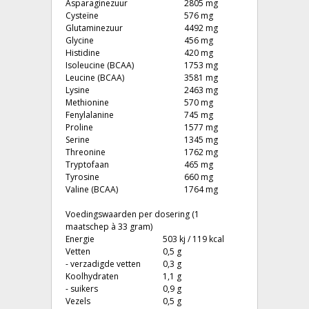
Asparaginezuur
2805 mg
Cysteïne
576 mg
Glutaminezuur
4492 mg
Glycine
456 mg
Histidine
420 mg
Isoleucine (BCAA)
1753 mg
Leucine (BCAA)
3581 mg
Lysine
2463 mg
Methionine
570 mg
Fenylalanine
745 mg
Proline
1577 mg
Serine
1345 mg
Threonine
1762 mg
Tryptofaan
465 mg
Tyrosine
660 mg
Valine (BCAA)
1764 mg
Voedingswaarden per dosering (1
maatschep à 33 gram)
Energie
503 kj / 119 kcal
Vetten
0,5 g
- verzadigde vetten
0,3 g
Koolhydraten
1,1 g
- suikers
0,9 g
Vezels
0,5 g