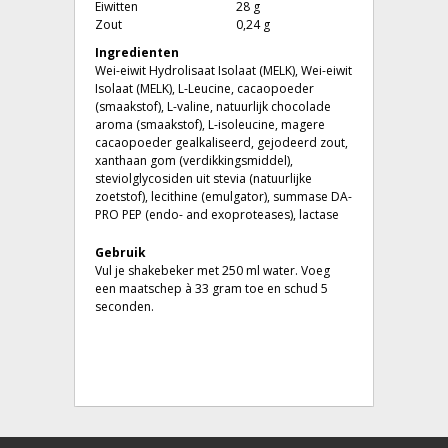
Eiwitten
28 g
Zout
0,24 g
Ingredienten
Wei-eiwit Hydrolisaat Isolaat (MELK), Wei-eiwit
Isolaat (MELK), L-Leucine, cacaopoeder
(smaakstof), L-valine, natuurlijk chocolade
aroma (smaakstof), L-isoleucine, magere
cacaopoeder gealkaliseerd, gejodeerd zout,
xanthaan gom (verdikkingsmiddel),
steviolglycosiden uit stevia (natuurlijke
zoetstof), lecithine (emulgator), summase DA-
PRO PEP (endo- and exoproteases), lactase
Gebruik
Vul je shakebeker met 250 ml water. Voeg
een maatschep à 33 gram toe en schud 5
seconden.