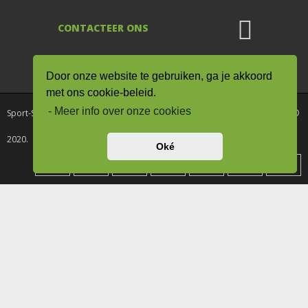
CONTACTEER ONS
De waardering van www.sport-
supplementen.nl/ bij
WebwinkelKeur Reviews
is
Door onze website te gebruiken, ga je akkoord
9.0/10 gebaseerd op 8 reviews.
met ons cookie-beleid.
- Meer info over onze cookies
Sport-Supplementen.nl onderdeel van Drogisterij / Kruiderij Rode Pilaren ©
2020.
Oké