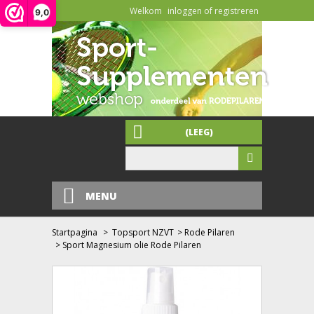
Welkom
inloggen of registreren
9,0
(LEEG)
MENU
Startpagina
>
Topsport NZVT
>
Rode Pilaren
>
Sport Magnesium olie Rode Pilaren