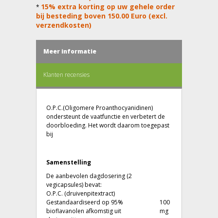
15% extra korting op uw gehele order
*
bij besteding boven 150.00 Euro (excl.
verzendkosten)
Meer informatie
Klanten recensies
O.P.C.(Oligomere Proanthocyanidinen)
ondersteunt de vaatfunctie en verbetert de
doorbloeding. Het wordt daarom toegepast
bij
Samenstelling
De aanbevolen dagdosering (2
vegicapsules) bevat:
O.P.C. (druivenpitextract)
Gestandaardiseerd op 95%
100
bioflavanolen afkomstig uit
mg