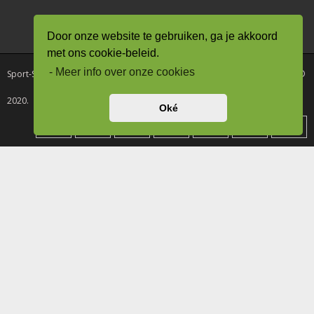
De waardering van www.sport-
supplementen.nl/ bij
WebwinkelKeur Reviews
is
Door onze website te gebruiken, ga je akkoord
9.0/10 gebaseerd op 8 reviews.
met ons cookie-beleid.
- Meer info over onze cookies
Sport-Supplementen.nl onderdeel van Drogisterij / Kruiderij Rode Pilaren ©
2020.
Oké