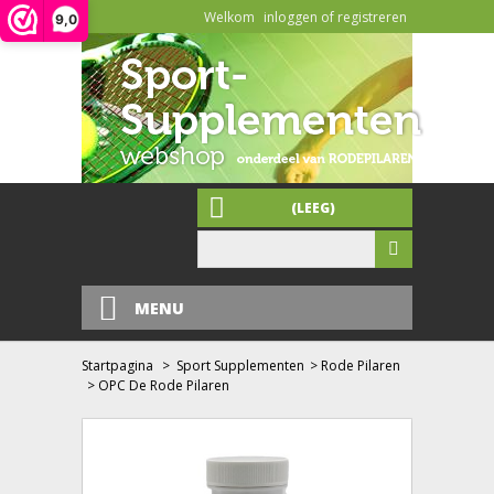
Welkom
inloggen of registreren
9,0
(LEEG)
MENU
Startpagina
>
Sport Supplementen
>
Rode Pilaren
>
OPC De Rode Pilaren