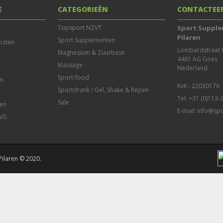
E
CATEGORIEËN
CONTACTEE
Topsport NZVT
Sport Supple
Pilaren
Sport Supplementen
osten
Lombardstraat 6
Magnesium & Zuurbase
4461 AG Goes

Massage
Nederland

Sport-food
en
Sportdrank / Gel, Shake & Repen
Tel: +31 (0)113
Sale
en
E-mail:
info@spo
AVG
Pilaren © 2020.