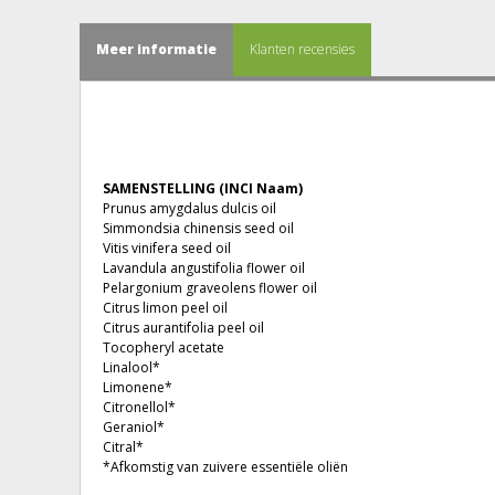
Meer informatie
Klanten recensies
SAMENSTELLING (INCI Naam)
Prunus amygdalus dulcis oil
Simmondsia chinensis seed oil
Vitis vinifera seed oil
Lavandula angustifolia flower oil
Pelargonium graveolens flower oil
Citrus limon peel oil
Citrus aurantifolia peel oil
Tocopheryl acetate
Linalool*
Limonene*
Citronellol*
Geraniol*
Citral*
*Afkomstig van zuivere essentiële oliën