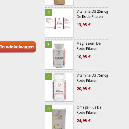
Vitamine D3 25mcg
2
7
De Rode Pilaren
13,95 €
Magnesium De
3
8
Rode Pilaren
10,95 €
Vitamine D3 75mcg
4
Rode Pilaren
20,95 €
Omega Plus De
5
Rode Pilaren
24,95 €