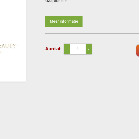
slaapfunctie.
Meer informatie
Aantal:
+
-