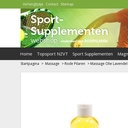
Verlanglijstje
Contact
Sitemap
Home
Topsport NZVT
Sport Supplementen
Magn
Startpagina
>
Massage
>
Rode Pilaren
>
Massage Olie Lavendel