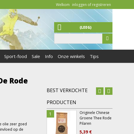
Welkom
inloggen of registreren
(LEEG)
Sport-food
Sale
Info
Onze winkels
Tips
De Rode
BEST VERKOCHTE
PRODUCTEN
Originele Chinese
1
6
Groene Thee Rode
Pilaren
 olie zeer goed
 invloed op de
5,39 €