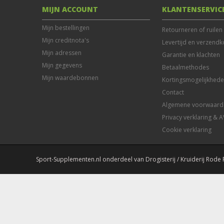
MIJN ACCOUNT
KLANTENSERVIC
Mijn bestellingen
Retourneren of ruilen
Mijn creditnota's
Levertijd en verzendk
Mijn adressen
Garantie en klachten
Mijn gegevens
Betaalmethodes
Mijn waardebonnen
Kortingsmogelijkhed
Contact
Algemene voorwaard
Privacy verklaring & 
Cookie verklaring
Sport-Supplementen.nl onderdeel van Drogisterij / Kruiderij Rode 