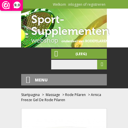
Welkom
inloggen of registreren
9,0
(LEEG)
MENU
Startpagina
>
Massage
>
Rode Pilaren
>
Arnica
Freeze Gel De Rode Pilaren