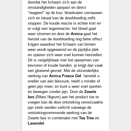
doordat het lichaam zich aan de
omstandigheden aanpast en direct
"reageert" op de kou: bloedvaten vernauwen
zich en lokaal kan de doorbloeding zelfs
stoppen. De koude reactie is echter kort en
er volgt een tegenreactie: het bloed gaat
weer stromen en door de
Arnica
gaat het
herstel van de doorbloeding nog beter effect
krijgen waardoor het lichaam van binnen
weer wordt opgewarmd en de pijnlijke plek
en spieren zich weer snel kunnen herstellen.
Dit is vergelijkbaar met het opwarmen van
bevroren of koude handen: je krijgt dan vaak
een gloeiend gevoel. Met de uitzonderlijke
werking van
Arnica Freeze Gel
herstelt u
sneller van een blessure, heeft u minder of
geen pijn meer, en kunt u weer snel sporten
en bewegen zonder pijn. Door de
Zwarte
bes
(Ribes Nigrum) aan het product toe te
voegen kan de door ontsteking veroorzaakte
pijn sterk worden verlicht vanwege de
ontstekingsremmende werking van de
Zwarte bes in combinatie met
Tea Tree
en
Lavendel
.