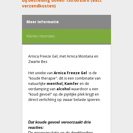
bij besteding boven 150.00 Euro (excl.
verzendkosten)
Meer informatie
Klanten recensies
Arnica Freeze Gel, met Arnica Montana en
Zwarte Bes
Het unieke van
Arnica Freeze Gel
is de
"koude therapie": dit is een combinatie van
natuurlijke
menthol, Kamfer
en de
verdamping van
alcohol
waardoor u een
"koud gevoel" op de pijnlijke plek krijgt en
direct verlichting op zwaar belaste spieren.
Dat koude gevoel veroorzaakt drie
reacties:
De microcirculatie en de doorbloeding