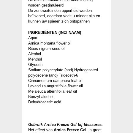
worden gestimuleerd
De zenuwuiteinden opperhuid worden
beïnvloed, daardoor voelt u minder pijn en
kunnen uw spieren zich ontspannen
INGREDIËNTEN (INCI NAAM)
Aqua
Arnica montana flower oil
Ribes nigrum seed oil
Alcohol
Menthol
Glycerin
Sodium polyacrylate (and) Hydrogenated
polydecene (and) Trideceth-6
Cinnamomum camphora leaf oil
Lavandula angustifolia flower oil
Melaleuca alternifolia leaf oil
Benzyl alcohol
Dehydroacetic acid
Gebruik Arnica Freeze Gel bij blessures.
Het effect van
Arnica Freeze Gel
is groot