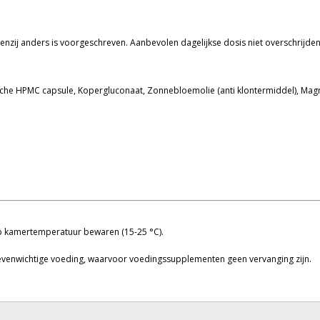
 tenzij anders is voorgeschreven. Aanbevolen dagelijkse dosis niet overschrijden
che HPMC capsule, Kopergluconaat, Zonnebloemolie (anti klontermiddel), Magn
op kamertemperatuur bewaren (15-25 °C).
e evenwichtige voeding, waarvoor voedingssupplementen geen vervanging zijn.