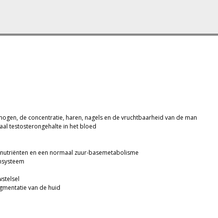
ermogen, de concentratie, haren, nagels en de vruchtbaarheid van de man
al testosterongehalte in het bloed
onutriënten en een normaal zuur-basemetabolisme
unsysteem
stelsel
gmentatie van de huid