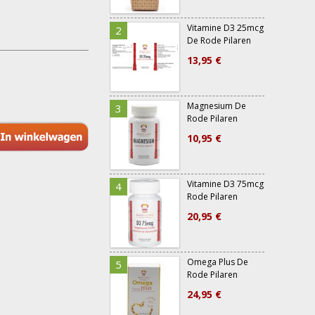
Vitamine D3 25mcg
2
7
De Rode Pilaren
13,95 €
Magnesium De
3
8
Rode Pilaren
10,95 €
Vitamine D3 75mcg
4
Rode Pilaren
20,95 €
Omega Plus De
5
Rode Pilaren
24,95 €