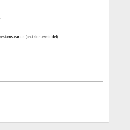
.
esiumstearaat (anti klontermiddel).