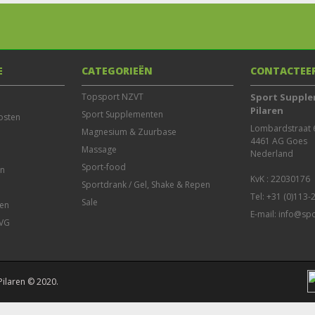
E
CATEGORIEËN
CONTACTEE
Topsport NZVT
Sport Supple
Pilaren
Sport Supplementen
osten
Lombardstraat 6
Magnesium & Zuurbase
4461 AG Goes

Massage
Nederland

Sport-food
en
Sportdrank / Gel, Shake & Repen
Tel: +31 (0)113
Sale
en
E-mail:
info@spo
AVG
Pilaren © 2020.