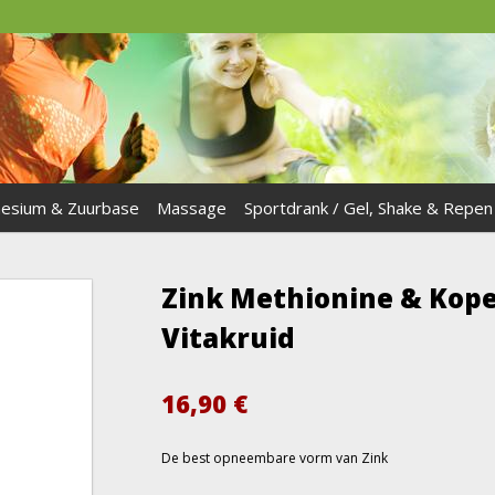
esium & Zuurbase
Massage
Sportdrank / Gel, Shake & Repen
Zink Methionine & Kop
Vitakruid
16,90
€
De best opneembare vorm van Zink