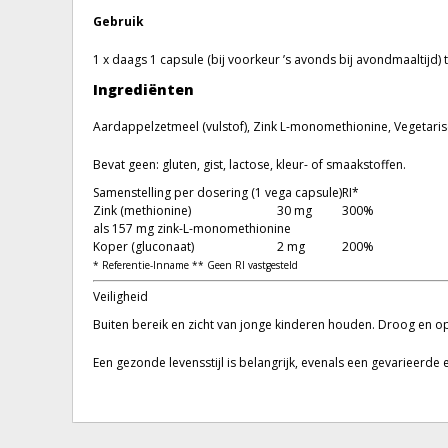
Gebruik
1 x daags 1 capsule (bij voorkeur ’s avonds bij avondmaaltijd)
Ingrediënten
Aardappelzetmeel (vulstof), Zink L-monomethionine, Vegetaris
Bevat geen: gluten, gist, lactose, kleur- of smaakstoffen.
Samenstelling per dosering (1 vega capsule)
RI*
Zink (methionine)
30 mg
300%
als 157 mg zink-L-monomethionine
Koper (gluconaat)
2 mg
200%
* Referentie-Inname ** Geen RI vastgesteld
Veiligheid
Buiten bereik en zicht van jonge kinderen houden. Droog en 
Een gezonde levensstijl is belangrijk, evenals een gevarieerd