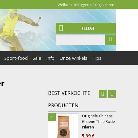
Welkom
inloggen of registreren
(LEEG)
Sport-food
Sale
Info
Onze winkels
Tips
er
BEST VERKOCHTE
PRODUCTEN
Originele Chinese
1
6
Groene Thee Rode
Pilaren
5,39 €