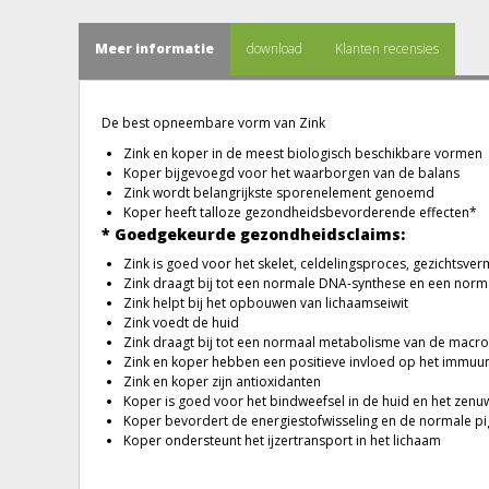
Meer informatie
download
Klanten recensies
De best opneembare vorm van Zink
Zink en koper in de meest biologisch beschikbare vormen
Koper bijgevoegd voor het waarborgen van de balans
Zink wordt belangrijkste sporenelement genoemd
Koper heeft talloze gezondheidsbevorderende effecten*
* Goedgekeurde gezondheidsclaims:
Zink is goed voor het skelet, celdelingsproces, gezichtsv
Zink draagt bij tot een normale DNA-synthese en een norma
Zink helpt bij het opbouwen van lichaamseiwit
Zink voedt de huid
Zink draagt bij tot een normaal metabolisme van de macr
Zink en koper hebben een positieve invloed op het immu
Zink en koper zijn antioxidanten
Koper is goed voor het bindweefsel in de huid en het zenuw
Koper bevordert de energiestofwisseling en de normale pi
Koper ondersteunt het ijzertransport in het lichaam