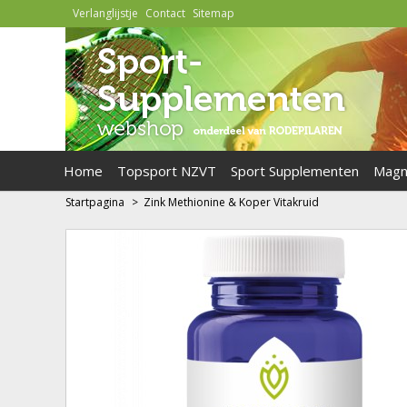
Verlanglijstje
Contact
Sitemap
Home
Topsport NZVT
Sport Supplementen
Magn
Startpagina
>
Zink Methionine & Koper Vitakruid