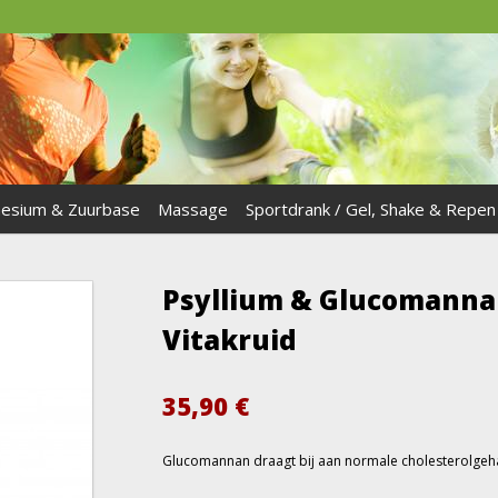
esium & Zuurbase
Massage
Sportdrank / Gel, Shake & Repen
Psyllium & Glucomann
Vitakruid
35,90
€
Glucomannan draagt bij aan normale cholesterolgeha