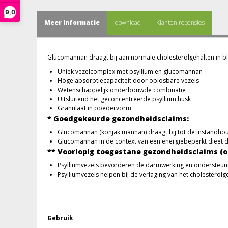
9,0
Meer informatie
download
Klanten recensies
Glucomannan draagt bij aan normale cholesterolgehalten in b
Uniek vezelcomplex met psyllium en glucomannan
Hoge absorptiecapaciteit door oplosbare vezels
Wetenschappelijk onderbouwde combinatie
Uitsluitend het geconcentreerde psyllium husk
Granulaat in poedervorm
* Goedgekeurde gezondheidsclaims:
Glucomannan (konjak mannan) draagt bij tot de instandhou
Glucomannan in de context van een energiebeperkt dieet dr
** Voorlopig toegestane gezondheidsclaims (o
Psylliumvezels bevorderen de darmwerking en ondersteunt
Psylliumvezels helpen bij de verlaging van het cholesterolg
Gebruik