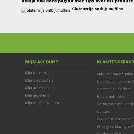
Bekijk ook onze pagina met tips over dit product
Glutenvrije ontbijt muffins
MIJN ACCOUNT
KLANTENSERVIC
Mijn bestellingen
Retourneren of ruilen
Mijn creditnota's
Levertijd en verzendk
Mijn adressen
Garantie en klachten
Mijn gegevens
Betaalmethodes
Mijn waardebonnen
Kortingsmogelijkhed
Contact
Algemene voorwaard
Privacy verklaring & 
Cookie verklaring