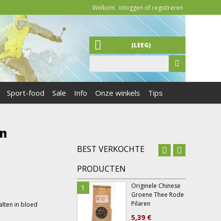
Welkom
inloggen of registreren
(LEEG)
Sport-food
Sale
Info
Onze winkels
Tips
an
BEST VERKOCHTE
PRODUCTEN
Originele Chinese
1
6
Groene Thee Rode
Pilaren
lten in bloed
5,39 €