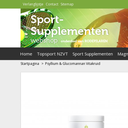
Verlanglijstje
Contact
Sitemap
Home
Topsport NZVT
Sport Supplementen
Magn
Startpagina
>
Psyllium & Glucomannan Vitakruid