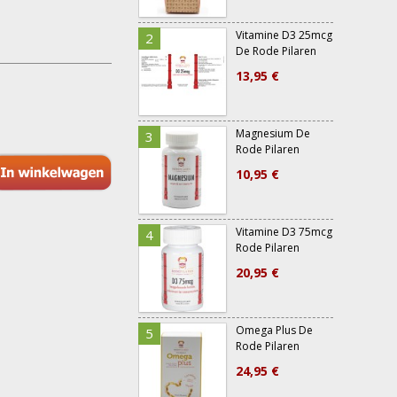
Vitamine D3 25mcg
2
7
De Rode Pilaren
13,95 €
Magnesium De
3
8
Rode Pilaren
10,95 €
Vitamine D3 75mcg
4
Rode Pilaren
20,95 €
Omega Plus De
5
Rode Pilaren
24,95 €