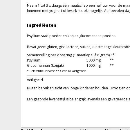
Neem 1 tot 3 x daags één maatschep een half uur voor de maalt
Innemen met yoghurt of kwark is ook mogelijk. Aanbevolen dage
Ingrediënten
Psylliumzaad poeder en konjac glucomannan poeder.
Bevat geen: gluten, gist, lactose, suiker, kunstmatige kleursto
Samenstelling per dosering (1 maatlepel á 6 gram)
RI*
Psyllium
5000 mg
**
Glucomannan (konjak)
1000 mg
**
* Referentie-Inname ** Geen RI vastgesteld
Veiligheid
Buiten bereik en zicht van jonge kinderen houden. Droog en 
Een gezonde levensstijl is belangrijk, evenals een gevarieerd