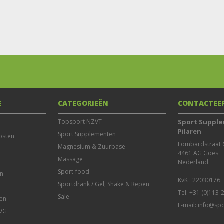
E
CATEGORIEËN
CONTACTEE
Topsport NZVT
Sport Supple
Pilaren
Sport Supplementen
osten
Lombardstraat 6
Magnesium & Zuurbase
4461 AG Goes

Massage
Nederland

Sport-food
en
Sportdrank / Gel, Shake & Repen
Tel: +31 (0)113
Sale
en
E-mail:
info@spo
AVG