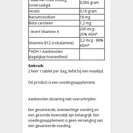
0,056 gram
onverzadigd
Vezels
0,18 gram
Narium/sodium
18 mg
Beta-caroteen
1,2 mg
200 mcg -
- levert Vitamine A
25% ADH*
2,2 mcg - 88%
Vitamine B12 (cobalamine)
ADH*
*ADH = Aanbevolen
dagelijkse hoeveelheid
Gebruik
:
2 keer 1 tablet per dag, liefst bij een maaltijd.
Dit product is een voedingssupplement.
Aanbevolen dosering niet overschrijden.
Een gevarieerde, evenwichtige voeding en
een gezonde levensstijl zijn belangrijk. Een
voedingssupplement is geen vervanging van
een gevarieerde voeding.