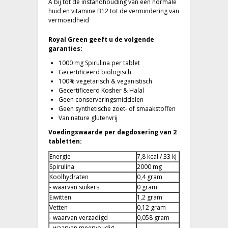
A bij tot de instandhouding van een normale
huid en vitamine B12 tot de vermindering van
vermoeidheid
Royal Green geeft u de volgende
garanties:
1000 mg Spirulina per tablet
Gecertificeerd biologisch
100% vegetarisch & veganistisch
Gecertificeerd Kosher & Halal
Geen conserveringsmiddelen
Geen synthetische zoet- of smaakstoffen
Van nature glutenvrij
Voedingswaarde per dagdosering van 2
tabletten:
Energie
7,8 kcal / 33 kJ
Spirulina
2000 mg
Koolhydraten
0,4 gram
- waarvan suikers
0 gram
Eiwitten
1,2 gram
Vetten
0,12 gram
- waarvan verzadigd
0,058 gram
- waarvan meervoudig