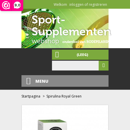
Welkom
inloggen of registreren
9,0
(LEEG)
MENU
Startpagina
>
Spirulina Royal Green