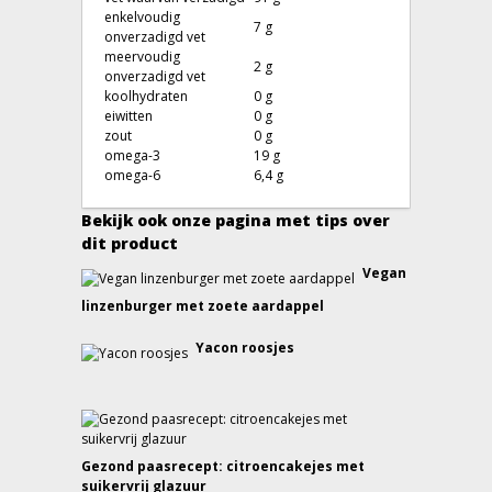
enkelvoudig
7 g
onverzadigd vet
meervoudig
2 g
onverzadigd vet
koolhydraten
0 g
eiwitten
0 g
zout
0 g
omega-3
19 g
omega-6
6,4 g
Bekijk ook onze pagina met tips over
dit product
Vegan
linzenburger met zoete aardappel
Yacon roosjes
Gezond paasrecept: citroencakejes met
suikervrij glazuur