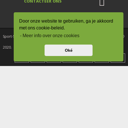
CONTACTEER ONS
De waardering van www.sport-
supplementen.nl/ bij
WebwinkelKeur Reviews
is
Door onze website te gebruiken, ga je akkoord
9.0/10 gebaseerd op 8 reviews.
met ons cookie-beleid.
- Meer info over onze cookies
Sport-Supplementen.nl onderdeel van Drogisterij / Kruiderij Rode Pilaren ©
2020.
Oké