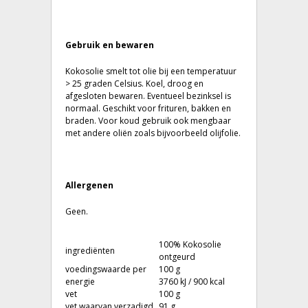
Gebruik en bewaren
Kokosolie smelt tot olie bij een temperatuur
> 25 graden Celsius. Koel, droog en
afgesloten bewaren. Eventueel bezinksel is
normaal. Geschikt voor frituren, bakken en
braden. Voor koud gebruik ook mengbaar
met andere oliën zoals bijvoorbeeld olijfolie.
Allergenen
Geen.
100% Kokosolie
ingrediënten
ontgeurd
voedingswaarde per
100 g
energie
3760 kJ / 900 kcal
vet
100 g
vet waarvan verzadigd
91 g