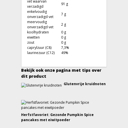
vet waarvan
91 g
verzadigd
enkelvoudig
7 g
onverzadigd vet
meervoudig
2 g
onverzadigd vet
koolhydraten
0 g
eiwitten
0 g
zout
0 g
caprylzuur (C8)
7,3%
laurinezuur (C12)
49%
Bekijk ook onze pagina met tips over
dit product
Glutenvrije kruidnoten
Herfstfavoriet: Gezonde Pumpkin Spice
pancakes met eiwitpoeder