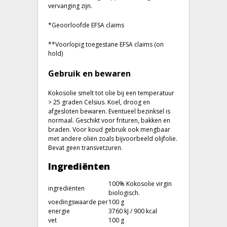
vervanging zijn.
*Geoorloofde EFSA claims
**Voorlopig toegestane EFSA claims (on
hold)
Gebruik en bewaren
Kokosolie smelt tot olie bij een temperatuur
> 25 graden Celsius. Koel, droog en
afgesloten bewaren. Eventueel bezinksel is
normaal. Geschikt voor frituren, bakken en
braden. Voor koud gebruik ook mengbaar
met andere oliën zoals bijvoorbeeld olijfolie.
Bevat geen transvetzuren.
Ingrediënten
100% Kokosolie virgin
ingrediënten
biologisch.
voedingswaarde per
100 g
energie
3760 kJ / 900 kcal
vet
100 g