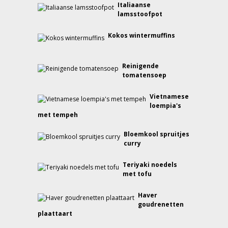
Italiaanse
lamsstoofpot
Kokos wintermuffins
Reinigende
tomatensoep
Vietnamese
loempia's
met tempeh
Bloemkool spruitjes
curry
Teriyaki noedels
met tofu
Haver
goudrenetten
plaattaart