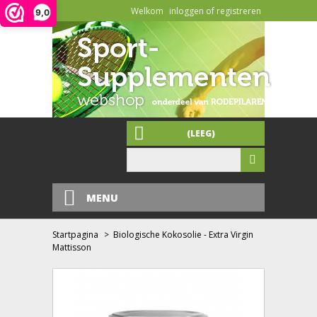
Welkom
inloggen of registreren
9,0
(LEEG)
MENU
Startpagina
>
Biologische Kokosolie - Extra Virgin
Mattisson