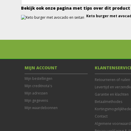
Bekijk ook onze pagina met tips over dit product
Keto burger met avocad
MIJN ACCOUNT
KLANTENSERVIC
Mijn bestellingen
Retourneren of ruilen
Mijn creditnota's
Levertijd en verzendk
Mijn adressen
Garantie en klachten
Mijn gegevens
Betaalmethodes
Mijn waardebonnen
Kortingsmogelijkhed
Contact
Algemene voorwaard
Privacy verklaring & 