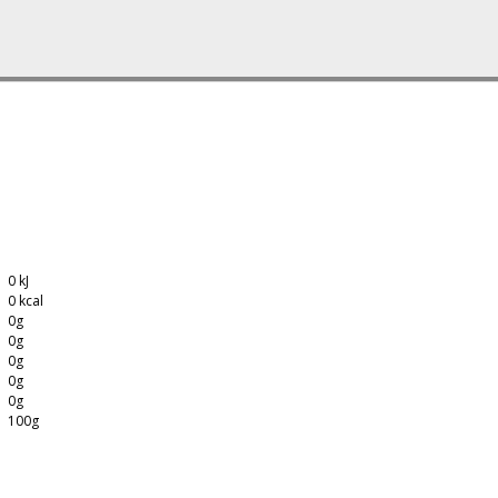
0 kJ
0 kcal
0g
0g
0g
0g
0g
100g