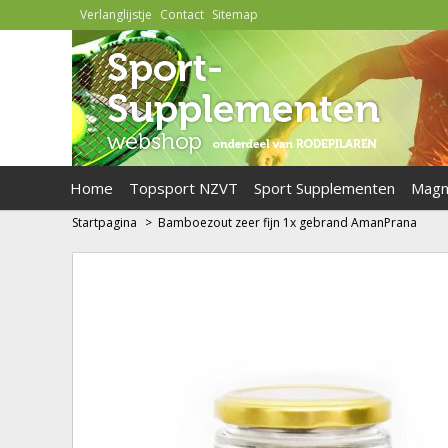
Verlanglijstje
Contact
Sitemap
Home
Topsport NZVT
Sport Supplementen
Magn
Startpagina
>
Bamboezout zeer fijn 1x gebrand AmanPrana