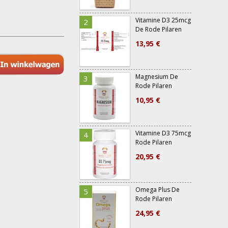
Vitamine D3 25mcg
2
7
De Rode Pilaren
13,95 €
Magnesium De
3
8
Rode Pilaren
10,95 €
Vitamine D3 75mcg
4
Rode Pilaren
20,95 €
Omega Plus De
5
Rode Pilaren
24,95 €