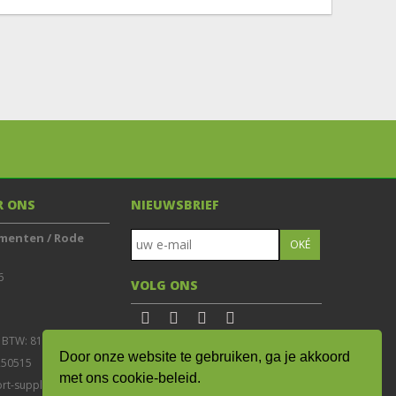
R ONS
NIEUWSBRIEF
menten / Rode


VOLG ONS
Door onze website te gebruiken, ga je akkoord
De waardering van www.sport-
-250515
supplementen.nl/ bij
WebwinkelKeur
met ons cookie-beleid.
rt-supplementen.nl
Reviews
is 9.0/10 gebaseerd op 8