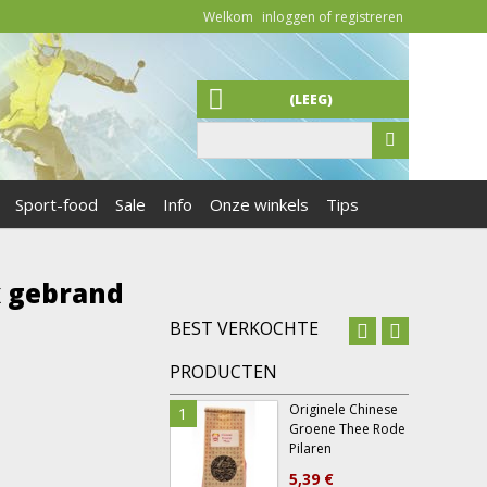
Welkom
inloggen of registreren
(LEEG)
Sport-food
Sale
Info
Onze winkels
Tips
x gebrand
BEST VERKOCHTE
PRODUCTEN
Originele Chinese
1
6
Groene Thee Rode
Pilaren
5,39 €