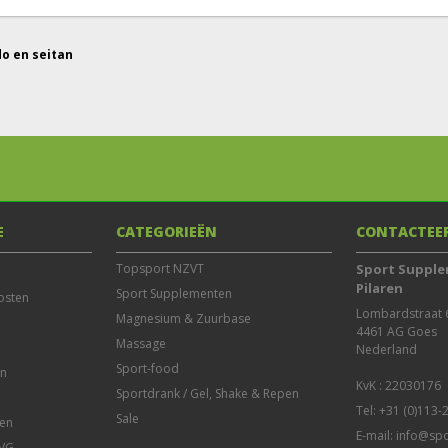
o en seitan
E
CATEGORIEËN
CONTACTEE
Topsport NZVT
Sport Supple
Pilaren
Sport Supplementen
osten
Lombardstraat 6
Magnesium & Zuurbase
4461 AG Goes

Massage
Nederland

Sport-food
en
Sportdrank / Gel, Shake & Repen
Tel: +31 (0)113
Sale
en
E-mail:
info@spo
AVG