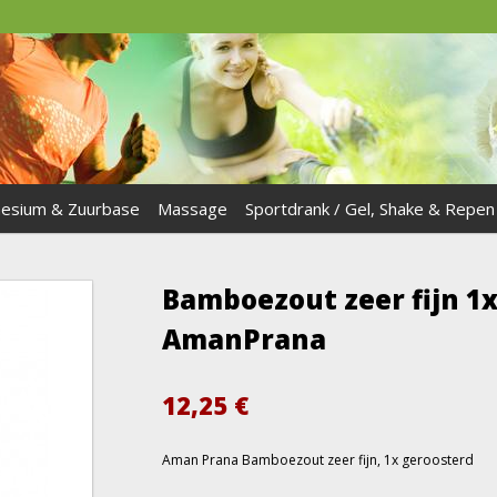
esium & Zuurbase
Massage
Sportdrank / Gel, Shake & Repen
Bamboezout zeer fijn 1
AmanPrana
12,25
€
Aman Prana Bamboezout zeer fijn, 1x geroosterd